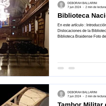
DEBORAH BALLARINI
7 jun 2024
2 min de lectura
Biblioteca Nac
En este artículo : Introducci
Dislocaciones de la Bibliote
Biblioteca Braidense Foto de 
Introducción La Biblioteca Nacion
las bibliotecas públicas más gra
acceder hay que subir una es
calle Brera 28 , donde se en
de Brera . Descripción de la
salas, entre las que se desta
DEBORAH BALLARINI
7 jun 2024
2 min de lectura
Tambor Militar