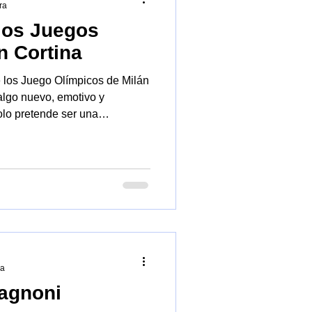
ra
 los Juegos
o
Planetario
Biblioteca
n Cortina
 los Juego Olímpicos de Milán
algo nuevo, emotivo y
olo pretende ser una
ino también un homenaje a la
ad y al espíritu humano. En
ombinan resistencia y precisión
muy importantes para los
ra
agnoni