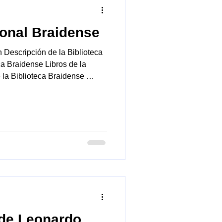
ional Braidense
ón Descripción de la Biblioteca
ca Braidense Libros de la
la Biblioteca Braidense ​
al Braidense es una de
ndes de Italia . Para
calera de honor, desde la
cuentra también la Pinacoteca
 Biblioteca Consta de varias
c
 de Leonardo