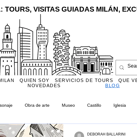
: TOURS, VISITAS GUIADAS MILÁN, E
MILAN
QUIEN SOY
SERVICIOS DE TOURS
QUE V
NOVEDADES
BLOG
sonaje
Obra de arte
Museo
Castillo
Iglesia
Monumento
CityLife
Cementerio Monumental
Navigl
DEBORAH BALLARINI