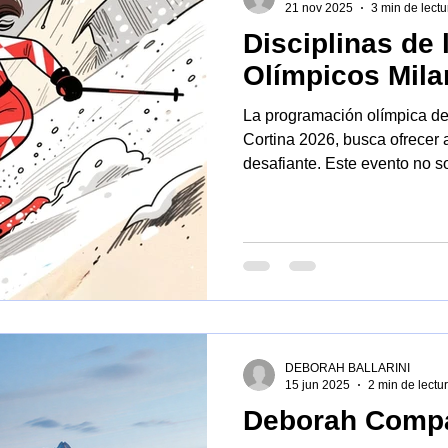
21 nov 2025
3 min de lectu
Disciplinas de
ntico
Ciencia
Arquitectura
Milán Cortina
San Sir
Olímpicos Mila
La programación olímpica de
Cortina 2026, busca ofrecer 
desafiante. Este evento no s
competición de velocidad, s
innovación, a la sostenibilid
efecto hay disciplinas que c
y que representan desafíos 
atletas.
DEBORAH BALLARINI
15 jun 2025
2 min de lectu
Deborah Comp