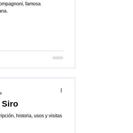
Compagnoni, famosa
ana.
ra
 Siro
sos y visitas