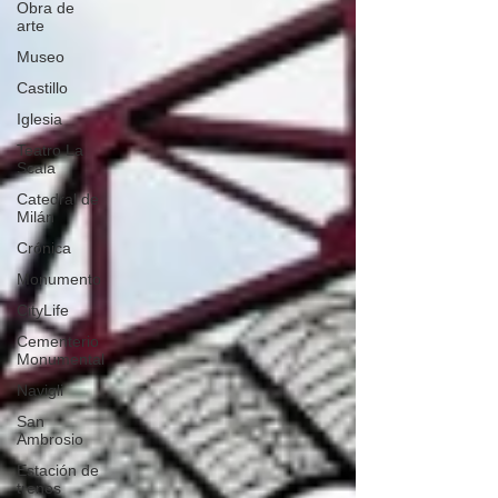
Obra de
arte
Museo
Castillo
Iglesia
Teatro La
Scala
Catedral de
Milán
Crónica
Monumento
CityLife
Cementerio
Monumental
Navigli
San
Ambrosio
Estación de
trenes