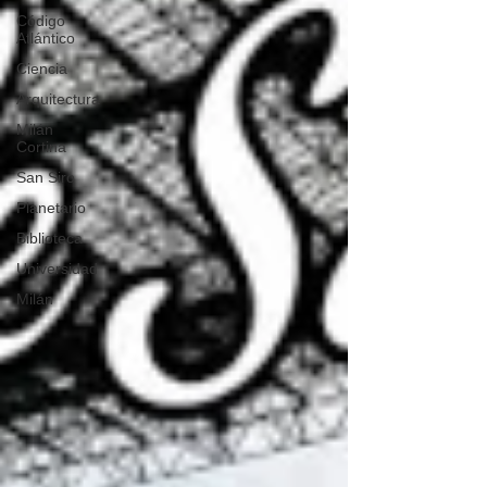
Código
Atlántico
Ciencia
Arquitectura
Milán
Cortina
San Siro
Planetario
Biblioteca
Universidad
Milán