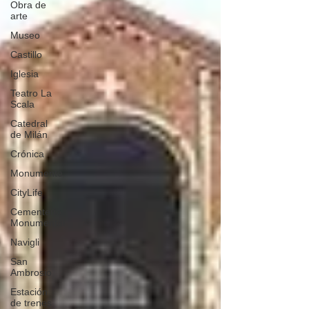
Obra de
arte
Museo
Castillo
Iglesia
Teatro La
Scala
Catedral
de Milán
Crónica
Monumento
CityLife
Cementerio
Monumental
Navigli
San
Ambrosio
Estación
de trenes