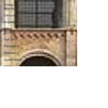
Código
Atlántico
Ciencia
Arquitectura
Milán
Cortina
San Siro
Planetario
Biblioteca
Universidad
Milán