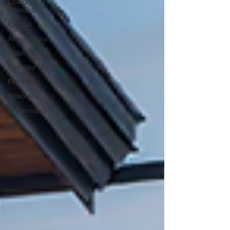
Código
Atlántico
Ciencia
Arquitectura
Milán Cortina
San Siro
Planetario
Biblioteca
Universidad
Milán