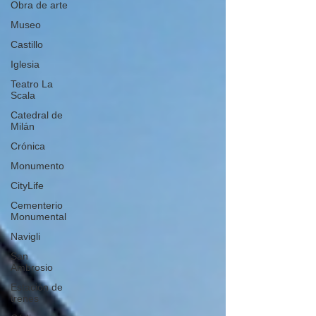
Obra de arte
Museo
Castillo
Iglesia
Teatro La
Scala
Catedral de
Milán
Crónica
Monumento
CityLife
Cementerio
Monumental
Navigli
San
Ambrosio
Estación de
trenes