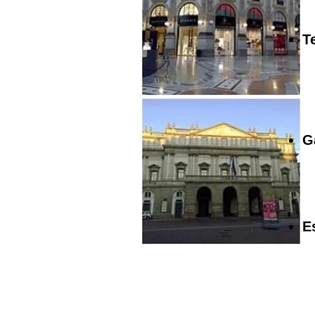
T
G
E