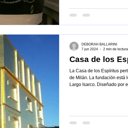
DEBORAH BALLARINI
7 jun 2024
2 min de lectura
Casa de los Esp
La Casa de los Espíritus pe
de Milán. La fundación está localizada en un edificio, en
Largo Isarco. Diseñado por e
dirigido por Rem Koolhaas, 
complejo industrial que habí
primeros años del siglo XX pa
los "Sociedad Italiana Espírit