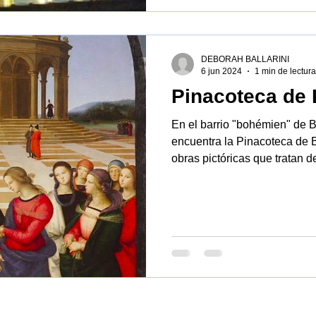
DEBORAH BALLARINI
6 jun 2024
1 min de lectura
Pinacoteca de 
En el barrio "bohémien" de B
encuentra la Pinacoteca de B
obras pictóricas que tratan de 
partir del siglo XIV hasta el
autores extranjeros.