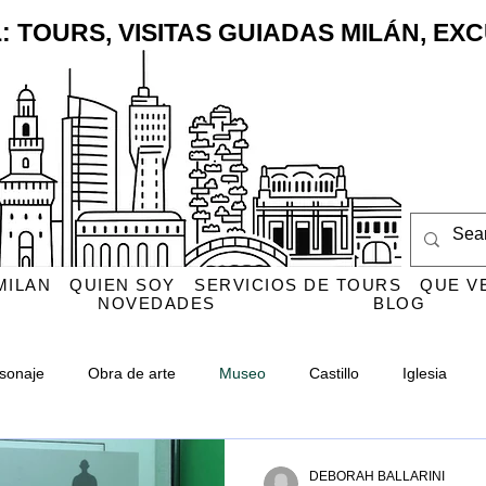
: TOURS, VISITAS GUIADAS MILÁN, E
MILAN
QUIEN SOY
SERVICIOS DE TOURS
QUE V
NOVEDADES
BLOG
sonaje
Obra de arte
Museo
Castillo
Iglesia
Monumento
CityLife
Cementerio Monumental
Navigl
DEBORAH BALLARINI