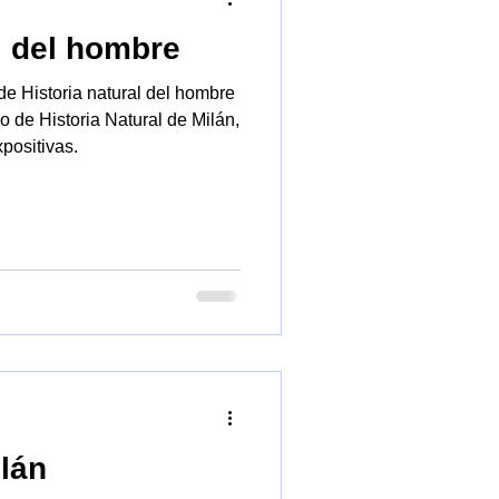
l del hombre
o
Planetario
Biblioteca
e Historia natural del hombre
 de Historia Natural de Milán,
positivas.
ilán