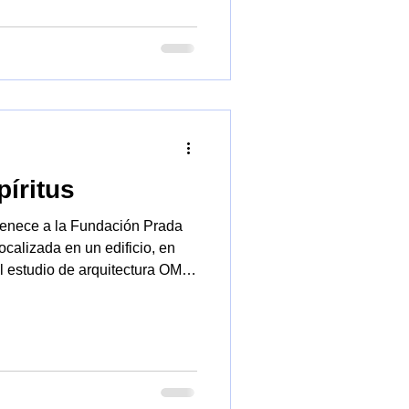
íritus
rtenece a la Fundación Prada
l estudio de arquitectura OMA
quien ha recuperado un
a sido construido en los
ra albergar la destilería de
us” (alcohólicos).