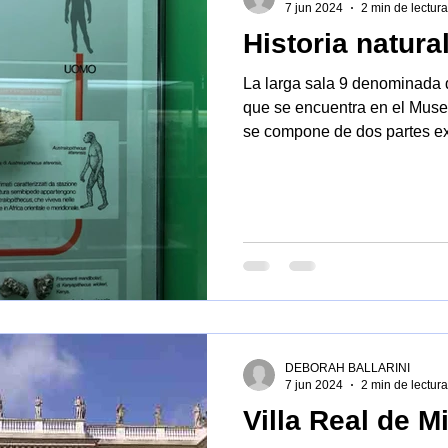
7 jun 2024
2 min de lectura
Historia natura
ntico
Ciencia
Arquitectura
Milán Cortina
San Sir
La larga sala 9 denominada d
que se encuentra en el Museo
se compone de dos partes ex
DEBORAH BALLARINI
7 jun 2024
2 min de lectura
Villa Real de M