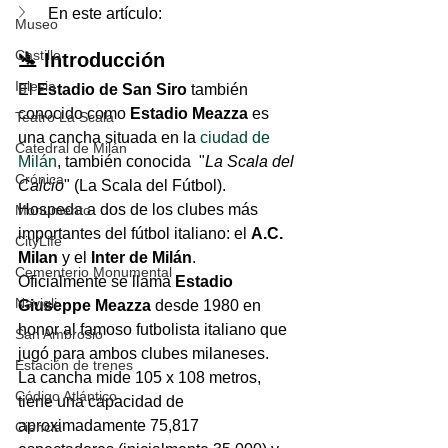
En este artículo
:
Museo
Castillo
🛬 Introducción
Iglesia
El 
Estadio de San Siro
 también 
conocido como 
Estadio Meazza
 es 
Teatro La Scala
una cancha situada en la 
ciudad de 
Catedral de Milán
Milán
, también conocida  "
La Scala del 
Crónica
Calcio
" (La Scala del Fútbol).
Hospeda a dos de los clubes más 
Monumento
importantes del fútbol italiano: el 
A.C. 
CityLife
Milan
 y el 
Inter de Milán
. 
Cementerio Monumental
Oficialmente se llama 
Estadio 
Navigli
Giuseppe Meazza
 desde 1980 en 
honor al famoso futbolista italiano que 
San Ambrosio
jugó para ambos clubes milaneses.
Estación de trenes
La cancha mide 105 x 108 metros, 
Código Atlántico
tiene una capacidad de 
aproximadamente 75,817 
Ciencia