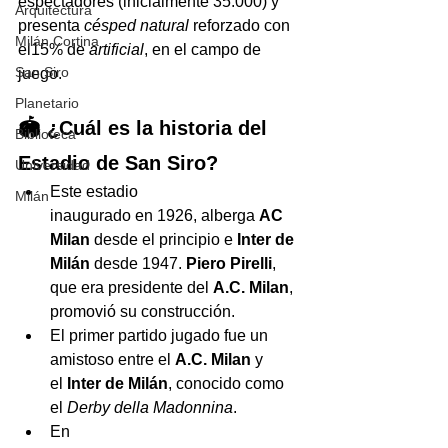
espectadores (inicialmente 35.000) y 
Arquitectura
presenta 
césped natural
 reforzado con 
Milán Cortina
el15% de 
artificial
, en el campo de 
San Siro
juego.
Planetario
🏟️ ¿
Cuál es la historia del 
Biblioteca
Estadio de San Siro?
Universidad
Este estadio 
Milán
inaugurado en 1926, alberga 
AC 
Milan
 desde el principio e 
Inter
de 
Milán
 desde 1947. 
Piero Pirelli
, 
que era presidente del 
A.C. Milan
, 
promovió su construcción.
El primer partido jugado fue un 
amistoso entre el 
A.C. Milan
 y 
el 
Inter de Milán
, conocido como 
el 
Derby della Madonnina
.
En 