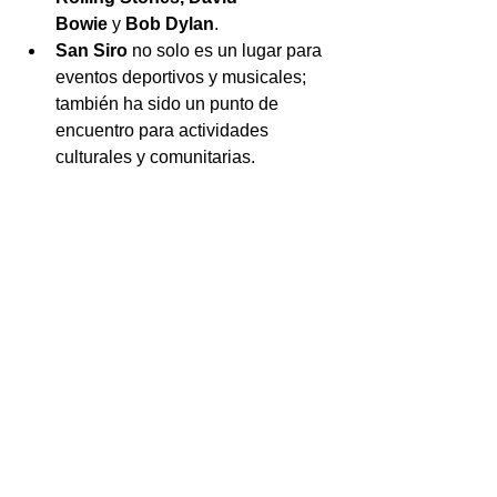
Bowie 
y
 Bob Dylan
.
San Siro
 no solo es un lugar para 
eventos deportivos y musicales; 
también ha sido un punto de 
encuentro para actividades 
culturales y comunitarias.
Estadio de San Siro - Foto real 
modificada
🗺️ ¿
Qué Visitas Guiadas y 