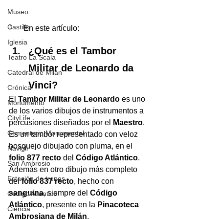
Museo
Castillo
En este artículo
:
Iglesia
¿Qué es el Tambor 
Teatro La Scala
Militar de Leonardo da 
Catedral de Milán
Vinci?
Crónica
El 
Tambor Militar de Leonardo
 es uno 
Monumento
de los varios dibujos de instrumentos a 
CityLife
percusiones diseñados por el
 Maestro
. 
Cementerio Monumental
Es un tambor representado con veloz 
bosquejo dibujado con pluma, en el 
Navigli
folio 877 recto
 del 
Código Atlántico
. 
San Ambrosio
Además en otro dibujo más completo 
Estación de trenes
del 
folio 837 recto
, hecho con 
sanguina
, siempre del 
Código 
Código Atlántico
Atlántico
, presente en la 
Pinacoteca 
Ciencia
Ambrosiana de Milán
. 