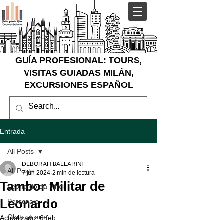
GUÍA PROFESIONAL: TOURS,
VISITAS GUIADAS MILÁN,
EXCURSIONES ESPAÑOL
Entrada
All Posts
DEBORAH BALLARINI
All Posts
7 jun 2024
2 min de lectura
Tambor Militar de
Leonardo da Vinci
Leonardo
Personaje
Obra de arte
Actualizado:
6 feb