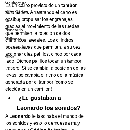
Arquitectura
Es un 
carro 
provisto de un 
tambor
Milán Cortina
automático. Arrastrando el carro es 
posible propulsar los engranajes, 
San Siro
gracias al movimiento de las ruedas, 
Planetario
que permiten la rotación de dos 
Biblioteca
cilíndricos laterales. Los cilindros 
poseen levas que permiten, a su vez, 
Universidad
accionar diez palillos, cinco por cada 
Milán
lado. Dichos palillos tocan un tambor 
trasero. Si se cambia la posición de las 
levas, se cambia el ritmo de la música 
generada por el tambor (como se 
efectúa en un carrillon). 
 ¿Le gustaban a 
Leonardo los sonidos?
A 
Leonardo
 le fascinaba el mundo de 
los sonidos y esto lo demuestra muy 