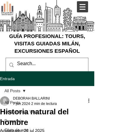
GUÍA PROFESIONAL: TOURS,
VISITAS GUIADAS MILÁN,
EXCURSIONES ESPAÑOL
Entrada
All Posts
DEBORAH BALLARINI
All Posts
7 jun 2024
2 min de lectura
Historia natural del
Leonardo da Vinci
hombre
Personaje
Obra de arte
Actualizado:
28 jul 2025