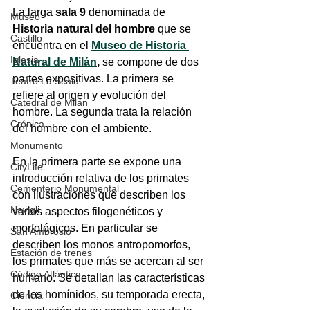
La larga 
sala 9
 denominada de 
Museo
Historia natural del hombre 
que se 
Castillo
encuentra en el 
Museo de Historia 
Iglesia
Natural de Milán
, 
se compone de dos 
partes expositivas. La primera se 
Teatro La Scala
refiere al origen y evolución del 
Catedral de Milán
hombre. La segunda trata la relación 
Crónica
del hombre con el ambiente.
Monumento
En la primera parte se expone una 
CityLife
introducción relativa de los primates 
Cementerio Monumental
con ilustraciones que describen los 
Navigli
varios aspectos filogenéticos y 
morfológicos. En particular se 
San Ambrosio
describen los monos antropomorfos, 
Estación de trenes
los primates que más se acercan al ser 
Código Atlántico
humano. Se detallan las características 
de los homínidos, su temporada erecta, 
Ciencia