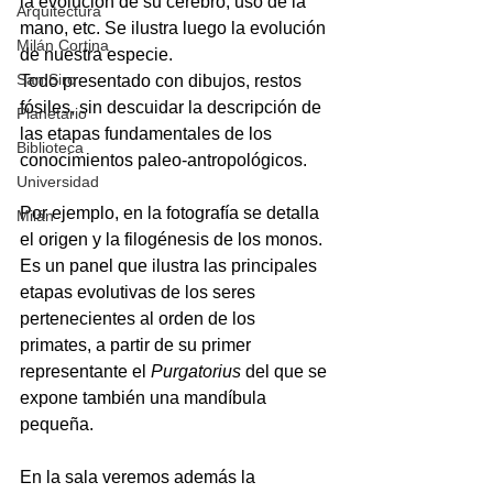
la evolución de su cerebro, uso de la 
Arquitectura
mano, etc. Se ilustra luego la evolución 
Milán Cortina
de nuestra especie. 
San Siro
Todo presentado con dibujos, restos 
fósiles, sin descuidar la descripción de 
Planetario
las etapas fundamentales de los 
Biblioteca
conocimientos paleo-antropológicos.
Universidad
Por ejemplo, en la fotografía se detalla 
Milán
el origen y la filogénesis de los monos. 
Es un panel que ilustra las principales 
etapas evolutivas de los seres 
pertenecientes al orden de los 
primates, a partir de su primer 
representante el 
Purgatorius
 del que se 
expone también una mandíbula 
pequeña.
En la sala veremos además la 