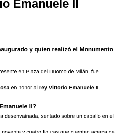
io Emanuele II
quitectura
Milán Cortina
San Siro
Planetario
naugurado y quien realizó el Monumento 
presente en Plaza del Duomo de Milán, fue 
Rosa
 en honor al 
rey Vittorio Emanuele II
. 
Emanuele II?
a desenvainada, sentado sobre un caballo en el 
noventa y cuatro figuras que cuentan acerca de 