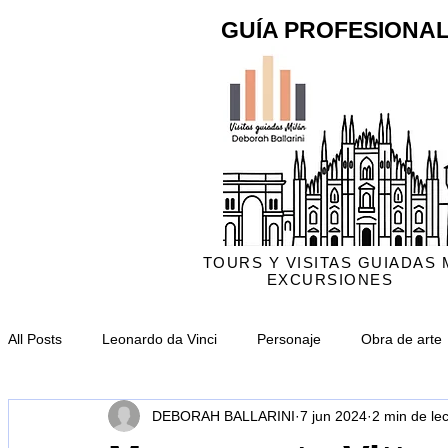
GUÍA PROFESIONAL
TOURS Y VISITAS GUIADAS 
EXCURSIONES
All Posts
Leonardo da Vinci
Personaje
Obra de arte
DEBORAH BALLARINI
7 jun 2024
2 min de le
Catedral de Milán
Crónica
Monumento
CityLif