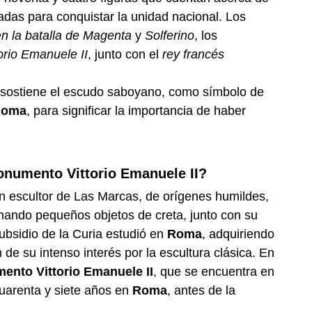
adas para conquistar la unidad nacional. Los 
n la batalla de Magenta
 y 
Solferino
, los 
torio Emanuele II
, junto con el 
rey francés 
 sostiene el escudo saboyano, como símbolo de 
Roma
, para significar la importancia de haber 
onumento Vittorio Emanuele II?
un escultor de Las Marcas, de orígenes humildes, 
smando pequeños objetos de creta, junto con su 
bsidio de la Curia estudió en 
Roma
, adquiriendo 
de su intenso interés por la escultura clásica. En 
nto Vittorio Emanuele II
, que se encuentra en 
cuarenta y siete años en
 Roma
, antes de la 