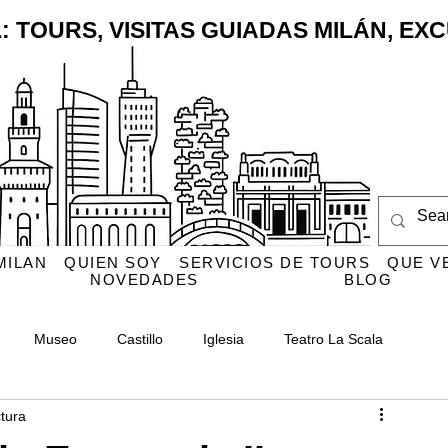
: TOURS, VISITAS GUIADAS MILÁN, E
MILAN
QUIEN SOY
SERVICIOS DE TOURS
QUE V
NOVEDADES
BLOG
Museo
Castillo
Iglesia
Teatro La Scala
ctura
e
Cementerio Monumental
Navigli
San Ambrosio