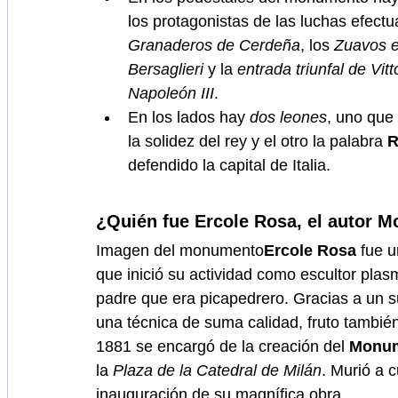
los protagonistas de las luchas efectu
Granaderos de Cerdeña
, los 
Zuavos e
Bersaglieri
 y la 
entrada triunfal de Vit
Napoleón III
. 
En los lados hay 
dos leones
, uno que
la solidez del rey y el otro la palabra 
defendido la capital de Italia.
¿Quién fue Ercole Rosa, el autor M
Imagen del monumento
Ercole Rosa
 fue 
que inició su actividad como escultor pla
padre que era picapedrero. Gracias a un su
una técnica de suma calidad, fruto también 
1881 se encargó de la creación del 
Monume
la 
Plaza de la Catedral de Milán
. Murió a 
inauguración de su magnífica obra.