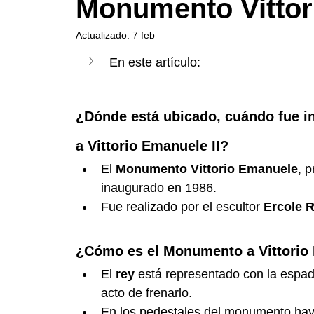
Monumento Vittor
Actualizado:
7 feb
Estación de trenes
Código Atlántico
Ciencia
Ar
En este artículo:
Biblioteca
Universidad
Milán
¿Dónde está ubicado, cuándo fue i
a Vittorio Emanuele II?
El 
Monumento Vittorio Emanuele
, 
inaugurado en 1986.
Fue realizado por el escultor 
Ercole 
¿Cómo es el Monumento a Vittorio 
El 
rey
 está representado con la espad
acto de frenarlo. 
En los pedestales del monumento hay 