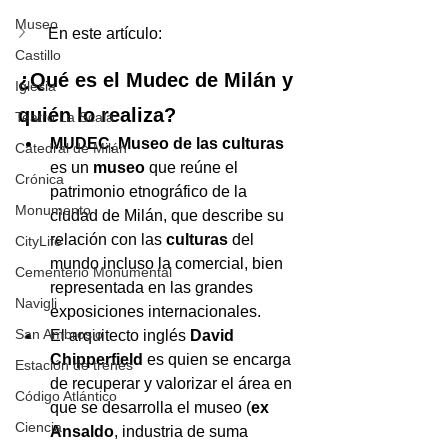
Museo
En este artículo:
Castillo
¿Qué es el Mudec de Milán y 
Iglesia
quién lo realiza?
Teatro La Scala
MUDEC, Museo de las culturas 
Catedral de Milán
es un 
museo
 que reúne el 
Crónica
patrimonio etnográfico de la 
Monumento
ciudad de Milán, que describe su 
relación con las 
culturas 
del 
CityLife
mundo incluso la comercial, bien 
Cementerio Monumental
representada en las grandes 
Navigli
exposiciones internacionales.
San Ambrosio
​El arquitecto inglés 
David 
Chipperfield
 es quien se encarga 
Estación de trenes
de recuperar y valorizar el área en 
Código Atlántico
que se desarrolla el museo (
ex 
Ciencia
Ansaldo
, industria de suma 