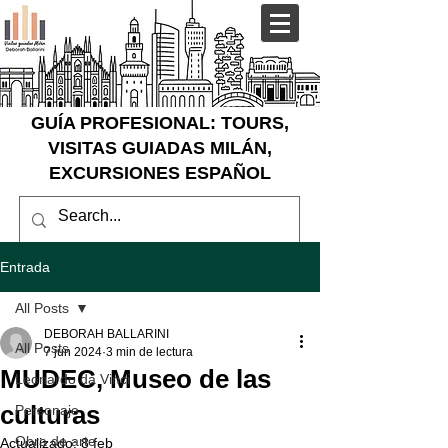
GUÍA PROFESIONAL: TOURS,
VISITAS GUIADAS MILÁN,
EXCURSIONES ESPAÑOL
Entrada
All Posts
DEBORAH BALLARINI
All Posts
7 jun 2024
3 min de lectura
MUDEC, Museo de las
Leonardo da Vinci
culturas
Personaje
Obra de arte
Actualizado:
8 feb