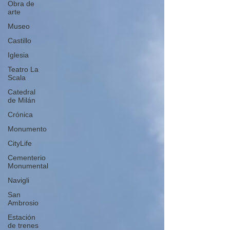
Obra de
arte
Museo
Castillo
Iglesia
Teatro La
Scala
Catedral
de Milán
Crónica
Monumento
CityLife
Cementerio
Monumental
Navigli
San
Ambrosio
Estación
de trenes