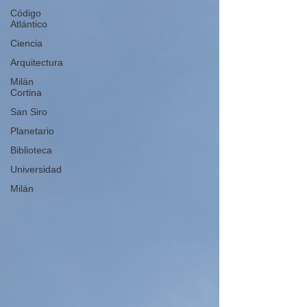
Código
Atlántico
Ciencia
Arquitectura
Milán
Cortina
San Siro
Planetario
Biblioteca
Universidad
Milán