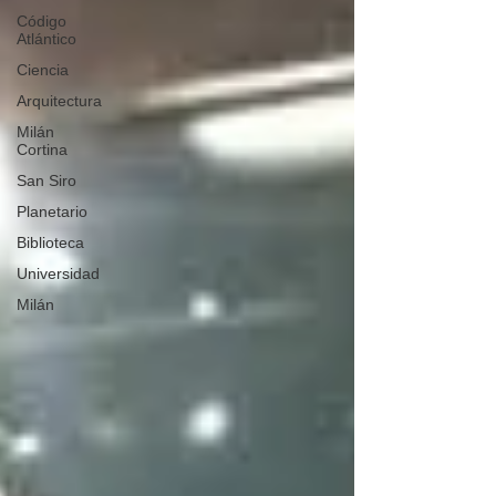
Código
Atlántico
Ciencia
Arquitectura
Milán
Cortina
San Siro
Planetario
Biblioteca
Universidad
Milán