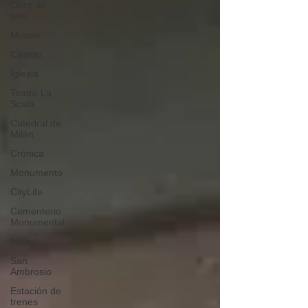
Obra de
arte
Museo
Castillo
Iglesia
Teatro La
Scala
Catedral de
Milán
Crónica
Monumento
CityLife
Cementerio
Monumental
Navigli
San
Ambrosio
Estación de
trenes