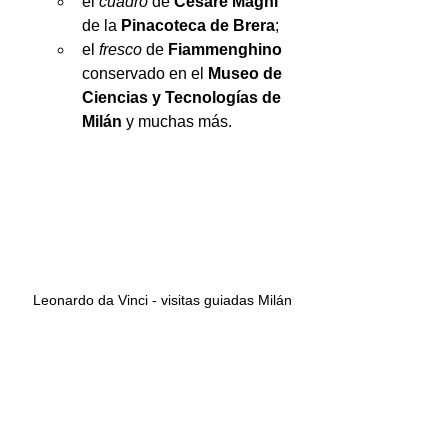
el 
cuadro 
de 
Cesare Magni
de la 
Pinacoteca de Brera
; 
el 
fresco
 de 
Fiammenghino 
conservado en el 
Museo de 
Ciencias y Tecnologías de 
Milán
 y muchas más.
 Leonardo da Vinci - visitas guiadas Milán
Ultima Cena Leonardo
Leonardo da Vinci
Personaje
Obra de arte