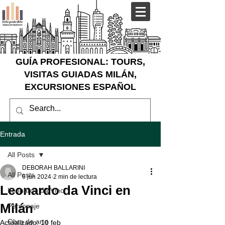
GUÍA PROFESIONAL: TOURS,
VISITAS GUIADAS MILÁN,
EXCURSIONES ESPAÑOL
Entrada
All Posts
DEBORAH BALLARINI
All Posts
6 jun 2024
2 min de lectura
Leonardo da Vinci en
Leonardo da Vinci
Milán
Personaje
Obra de arte
Actualizado:
10 feb