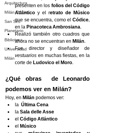
Arquitectura
presenten en los 
folios del Código 
Milán Cortina
Atlántico
 y el r
etrato de Músico
que se encuentra, como el 
Códice
, 
San Siro
en la 
Pinacoteca Ambrosiana
. 
Planetario
Realizó también otro cuadros que 
Biblioteca
ahora no se encuentran en 
Milán
. 
Fue director y diseñador de 
Universidad
vestuarios
 en muchas fiestas, en la 
Milán
corte de 
Ludovico el Moro
.
¿Qué obras  de Leonardo 
podemos ver en Milán?
Hoy, en 
Milán
 podemos ver:
la  
Última Cena
la 
Sala delle Asse
el 
Código Atlántico
el 
Músico