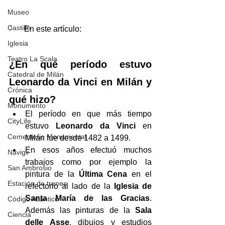
Museo
Castillo
En este artículo:
Iglesia
Teatro La Scala
¿En qué período estuvo 
Catedral de Milán
Leonardo da Vinci en Milán y 
Crónica
qué hizo?
Monumento
El período en que más tiempo 
CityLife
estuvo 
Leonardo da Vinci
 en 
Cementerio Monumental
Milán fue desde 1482 a 1499. 
En esos años efectuó muchos 
Navigli
trabajos como por ejemplo la 
San Ambrosio
pintura de la 
Última Cena
 en el 
Estación de trenes
refectorio al lado de la 
Iglesia de 
Santa María de las Gracias
. 
Código Atlántico
Además las pinturas de la 
Sala 
Ciencia
delle Asse
, dibujos y estudios 