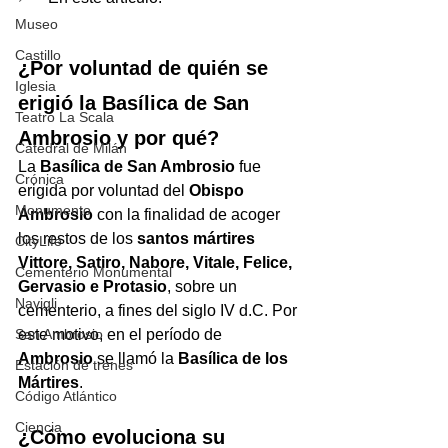
Museo
Castillo
¿Por voluntad de quién se 
Iglesia
erigió la Basílica de San 
Teatro La Scala
Ambrosio y por qué?
Catedral de Milán
La 
Basílica de San Ambrosio
 fue 
Crónica
erigida por voluntad del 
Obispo 
Monumento
Ambrosio
 con la finalidad de acoger 
los restos de los 
santos mártires 
CityLife
Vittore, Satiro, Nabore, Vitale, Felice, 
Cementerio Monumental
Gervasio e Protasio
, sobre un 
Navigli
cementerio, a fines del siglo IV d.C. Por 
San Ambrosio
este motivo, en el período de 
Ambrosio
 se llamó la 
Basílica de los 
Estación de trenes
Mártires
.  
Código Atlántico
Ciencia
¿Cómo evoluciona su 