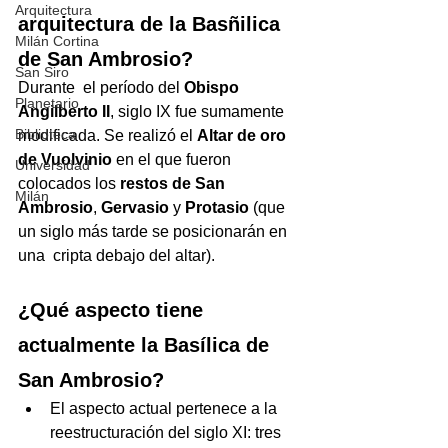
Arquitectura
arquitectura de la Basñilica 
Milán Cortina
de San Ambrosio?
San Siro
Durante  el período del 
Obispo 
Planetario
Angilberto II
, siglo IX fue sumamente 
Biblioteca
modificada. Se realizó el 
Altar de oro 
de Vuolvinio
 en el que fueron 
Universidad
colocados los 
restos de San 
Milán
Ambrosio
, 
Gervasio
 y 
Protasio
 (que 
un siglo más tarde se posicionarán en 
una  cripta debajo del altar).
¿Qué aspecto tiene 
actualmente la Basílica de 
San Ambrosio?
El aspecto actual pertenece a la 
reestructuración del siglo XI: tres 