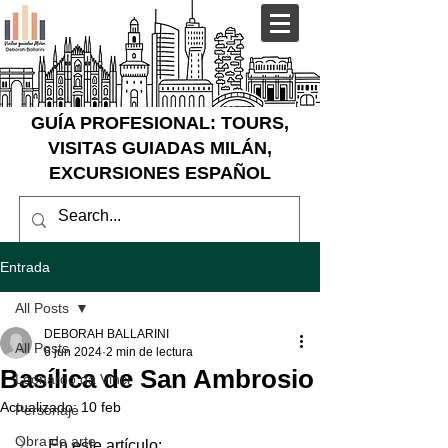
GUÍA PROFESIONAL: TOURS,
VISITAS GUIADAS MILÁN,
EXCURSIONES ESPAÑOL
Entrada
All Posts
DEBORAH BALLARINI
All Posts
6 jun 2024
2 min de lectura
Basílica de San Ambrosio
Leonardo da Vinci
Actualizado:
10 feb
Personaje
Obra de arte
En este artículo: