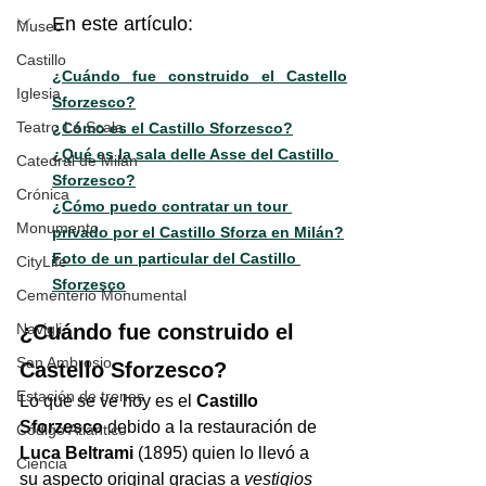
En este artículo:
Museo
Castillo
¿Cuándo fue construido el Castello 
Iglesia
Sforzesco?
Teatro La Scala
¿Cómo es el Castillo Sforzesco?
¿Qué es la sala delle Asse del Castillo 
Catedral de Milán
Sforzesco?
Crónica
¿Cómo puedo contratar un tour 
Monumento
privado por el Castillo Sforza en Milán?
Foto de un particular del Castillo 
CityLife
Sforzesco
Cementerio Monumental
Navigli
¿Cuándo fue construido el 
San Ambrosio
Castello Sforzesco?
Estación de trenes
Lo que se ve hoy es el 
Castillo 
Sforzesco 
debido a la restauración de 
Código Atlántico
Luca Beltrami
 (1895) quien lo llevó a 
Ciencia
su aspecto original gracias a 
vestigios 