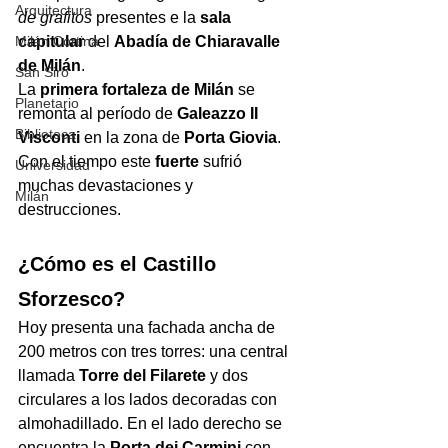
Arquitectura
de grafitos
 presentes e la 
sala 
Milán Cortina
capitular
 del 
Abadía de Chiaravalle 
de Milán
. 
San Siro
La 
primera fortaleza de Milán
 se 
Planetario
remonta al período de 
Galeazzo II 
Biblioteca
Visconti
 en la zona de 
Porta Giovia
. 
Con el tiempo este 
fuerte
 sufrió 
Universidad
muchas devastaciones y 
Milán
destrucciones. 
¿Cómo es el Castillo 
Sforzesco?
Hoy presenta una fachada ancha de 
200 metros con tres torres: una central 
llamada 
Torre del Filarete
 y dos 
circulares a los lados decoradas con 
almohadillado. En el lado derecho se 
encuentra la 
Porta dei Carmini
 con 