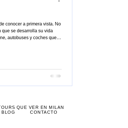
o
Planetario
Biblioteca
 de conocer a primera vista. No
n que se desarrolla su vida
enes que caminan con sus
 TOURS
QUE VER EN MILAN
BLOG
CONTACTO