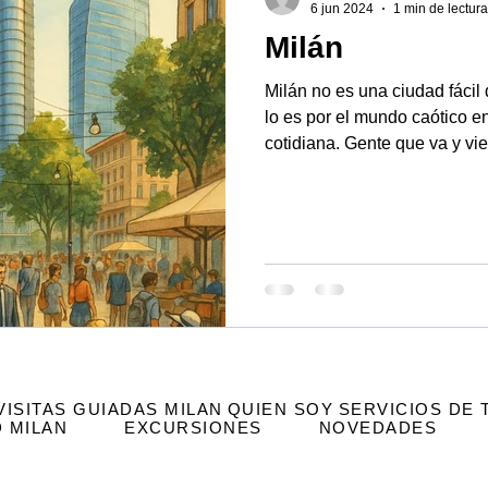
6 jun 2024
1 min de lectura
Milán
ntico
Ciencia
Arquitectura
Milán Cortina
San Sir
Milán no es una ciudad fácil
lo es por el mundo caótico e
cotidiana. Gente que va y viene, autobuses y coches que
pasan en continuación, jóv
mochilas.
VISITAS GUIADAS MILAN
QUIEN SOY
SERVICIOS DE
 MILAN
EXCURSIONES
NOVEDADES