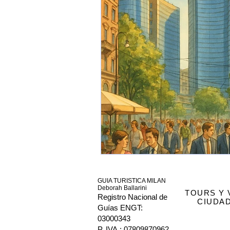
Estación de trenes
Código Atlá
Universidad
Milán
GUIA TURISTICA MILAN
Deborah Ballarini
TOURS Y 
Registro Nacional de
CIUDAD
Guías ENGT:
03000343
P. IVA.: 07809870962