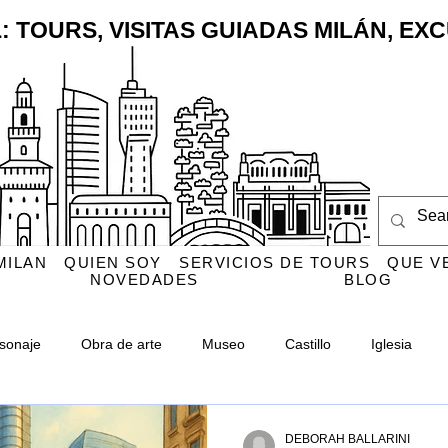
: TOURS, VISITAS GUIADAS MILÁN, E
MILAN
QUIEN SOY
SERVICIOS DE TOURS
QUE V
NOVEDADES
BLOG
sonaje
Obra de arte
Museo
Castillo
Iglesia
Monumento
CityLife
Cementerio Monumental
Navigl
DEBORAH BALLARINI