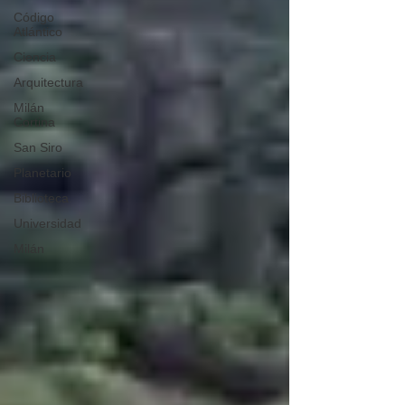
Código
Atlántico
Ciencia
Arquitectura
Milán
Cortina
San Siro
Planetario
Biblioteca
Universidad
Milán