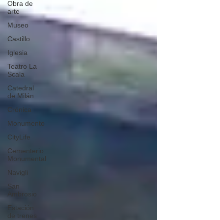
Obra de
arte
Museo
Castillo
Iglesia
Teatro La
Scala
Catedral
de Milán
Crónica
Monumento
CityLife
Cementerio
Monumental
Navigli
San
Ambrosio
Estación
de trenes